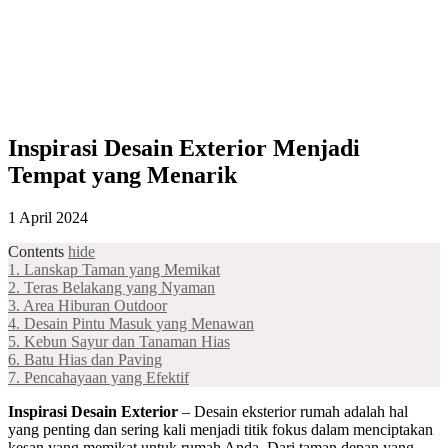
Inspirasi Desain Exterior Menjadi
Tempat yang Menarik
1 April 2024
Contents
hide
1. Lanskap Taman yang Memikat
2. Teras Belakang yang Nyaman
3. Area Hiburan Outdoor
4. Desain Pintu Masuk yang Menawan
5. Kebun Sayur dan Tanaman Hias
6. Batu Hias dan Paving
7. Pencahayaan yang Efektif
Inspirasi Desain Exterior
– Desain eksterior rumah adalah hal
yang penting dan sering kali menjadi titik fokus dalam menciptakan
kesan yang memikat untuk rumah Anda. Dari taman depan yang