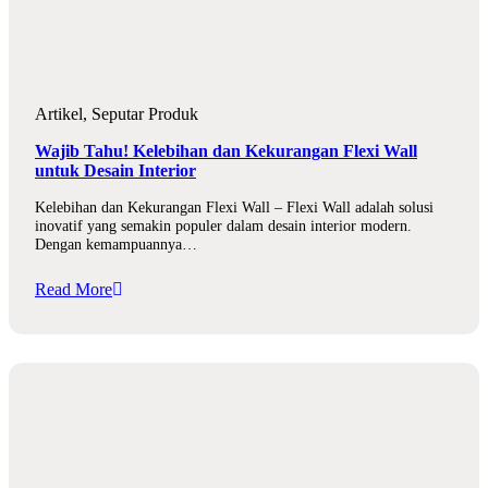
Artikel
,
Seputar Produk
Wajib Tahu! Kelebihan dan Kekurangan Flexi Wall
untuk Desain Interior
Kelebihan dan Kekurangan Flexi Wall – Flexi Wall adalah solusi
inovatif yang semakin populer dalam desain interior modern.
Dengan kemampuannya…
Read More