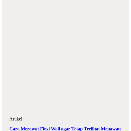
Artikel
Cara Merawat Flexi Wall agar Tetap Terlihat Menawan