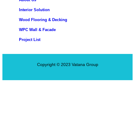
Interior Solution
Wood Flooring & Decking
WPC Wall & Facade
Project List
Copyright © 2023 Vatana Group