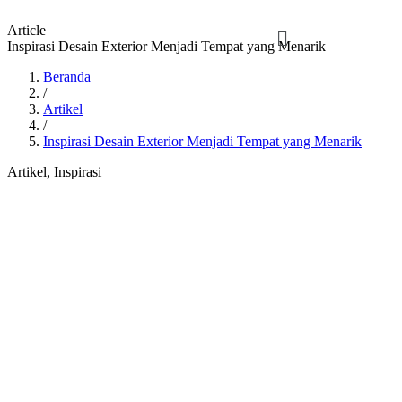
Article
Inspirasi Desain Exterior Menjadi Tempat yang Menarik
Beranda
/
Artikel
/
Inspirasi Desain Exterior Menjadi Tempat yang Menarik
Artikel
,
Inspirasi