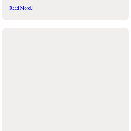
Read More