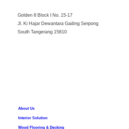
Golden 8 Block I No. 15-17
Jl. Ki Hajar Dewantara Gading Serpong
South Tangerang 15810
About Us
Interior Solution
Wood Flooring & Decking