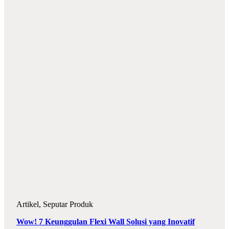
Artikel
,
Seputar Produk
Wow! 7 Keunggulan Flexi Wall Solusi yang Inovatif