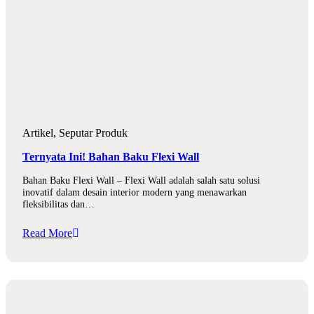
Artikel
,
Seputar Produk
Ternyata Ini! Bahan Baku Flexi Wall
Bahan Baku Flexi Wall – Flexi Wall adalah salah satu solusi
inovatif dalam desain interior modern yang menawarkan
fleksibilitas dan…
Read More