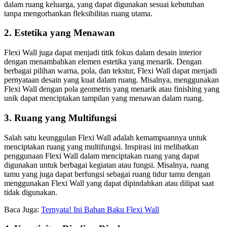
dalam ruang keluarga, yang dapat digunakan sesuai kebutuhan
tanpa mengorbankan fleksibilitas ruang utama.
2. Estetika yang Menawan
Flexi Wall juga dapat menjadi titik fokus dalam desain interior
dengan menambahkan elemen estetika yang menarik. Dengan
berbagai pilihan warna, pola, dan tekstur, Flexi Wall dapat menjadi
pernyataan desain yang kuat dalam ruang. Misalnya, menggunakan
Flexi Wall dengan pola geometris yang menarik atau finishing yang
unik dapat menciptakan tampilan yang menawan dalam ruang.
3. Ruang yang Multifungsi
Salah satu keunggulan Flexi Wall adalah kemampuannya untuk
menciptakan ruang yang multifungsi. Inspirasi ini melibatkan
penggunaan Flexi Wall dalam menciptakan ruang yang dapat
digunakan untuk berbagai kegiatan atau fungsi. Misalnya, ruang
tamu yang juga dapat berfungsi sebagai ruang tidur tamu dengan
menggunakan Flexi Wall yang dapat dipindahkan atau dilipat saat
tidak digunakan.
Baca Juga:
Ternyata! Ini Bahan Baku Flexi Wall