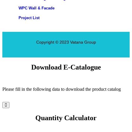
WPC Wall & Facade
Project List
Copyright © 2023 Vatana Group
Download E-Catalogue
Please fill in the following data to download the product catalog
Quantity Calculator