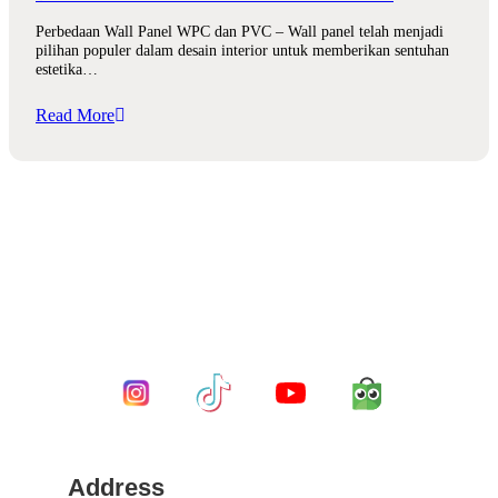
Perbedaan Wall Panel WPC dan PVC – Wall panel telah menjadi
pilihan populer dalam desain interior untuk memberikan sentuhan
estetika…
Read More
Address