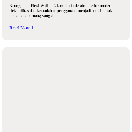
Keunggulan Flexi Wall – Dalam dunia desain interior modern,
fleksibilitas dan kemudahan penggunaan menjadi kunci untuk
menciptakan ruang yang dinamis…
Read More