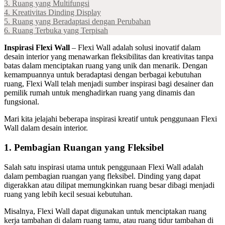
3. Ruang yang Multifungsi
4. Kreativitas Dinding Display
5. Ruang yang Beradaptasi dengan Perubahan
6. Ruang Terbuka yang Terpisah
Inspirasi Flexi Wall
– Flexi Wall adalah solusi inovatif dalam
desain interior yang menawarkan fleksibilitas dan kreativitas tanpa
batas dalam menciptakan ruang yang unik dan menarik. Dengan
kemampuannya untuk beradaptasi dengan berbagai kebutuhan
ruang, Flexi Wall telah menjadi sumber inspirasi bagi desainer dan
pemilik rumah untuk menghadirkan ruang yang dinamis dan
fungsional.
Mari kita jelajahi beberapa inspirasi kreatif untuk penggunaan Flexi
Wall dalam desain interior.
1. Pembagian Ruangan yang Fleksibel
Salah satu inspirasi utama untuk penggunaan Flexi Wall adalah
dalam pembagian ruangan yang fleksibel. Dinding yang dapat
digerakkan atau dilipat memungkinkan ruang besar dibagi menjadi
ruang yang lebih kecil sesuai kebutuhan.
Misalnya, Flexi Wall dapat digunakan untuk menciptakan ruang
kerja tambahan di dalam ruang tamu, atau ruang tidur tambahan di