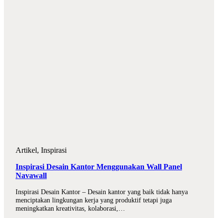
Artikel
,
Inspirasi
Inspirasi Desain Kantor Menggunakan Wall Panel
Navawall
Inspirasi Desain Kantor – Desain kantor yang baik tidak hanya
menciptakan lingkungan kerja yang produktif tetapi juga
meningkatkan kreativitas, kolaborasi,…