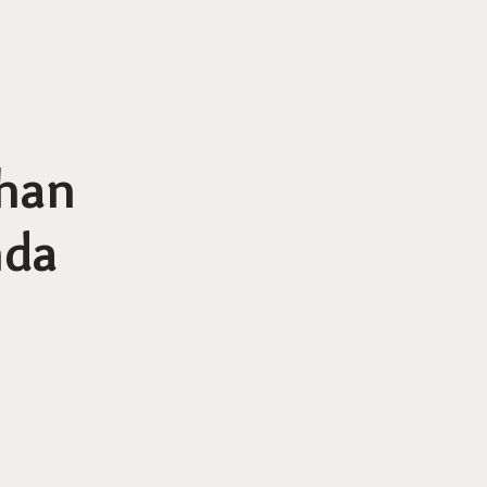
ahan
nda