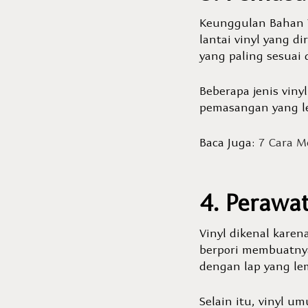
Keunggulan Bahan 
lantai vinyl yang 
yang paling sesuai
Beberapa jenis vin
pemasangan yang le
Baca Juga:
7 Cara M
4. Perawa
Vinyl dikenal kare
berpori membuatny
dengan lap yang le
Selain itu, vinyl 