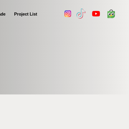
ade
Project List