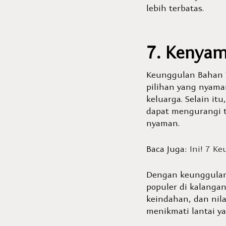
lebih terbatas.
7. Kenyam
Keunggulan Bahan V
pilihan yang nyama
keluarga. Selain it
dapat mengurangi 
nyaman.
Baca Juga:
Ini! 7 
Dengan keunggulan
populer di kalanga
keindahan, dan nil
menikmati lantai y