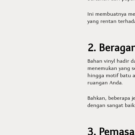
Ini membuatnya menj
yang rentan terhad
2. Beraga
Bahan vinyl hadir 
menemukan yang ses
hingga motif batu 
ruangan Anda.
Bahkan, beberapa j
dengan sangat baik
3. Pemas