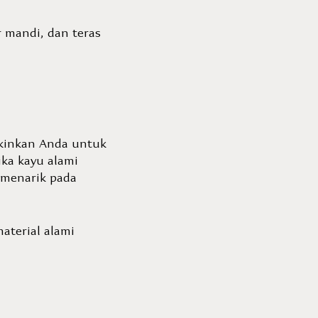
r mandi, dan teras
gkinkan Anda untuk
ka kayu alami
 menarik pada
aterial alami