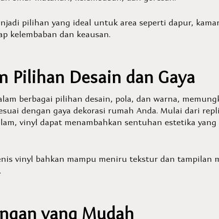
adi pilihan yang ideal untuk area seperti dapur, kama
ap kelembaban dan keausan.
m Pilihan Desain dan Gaya
dalam berbagai pilihan desain, pola, dan warna, memun
uai dengan gaya dekorasi rumah Anda. Mulai dari repli
alam, vinyl dapat menambahkan sentuhan estetika yang
enis vinyl bahkan mampu meniru tekstur dan tampilan m
.
angan yang Mudah