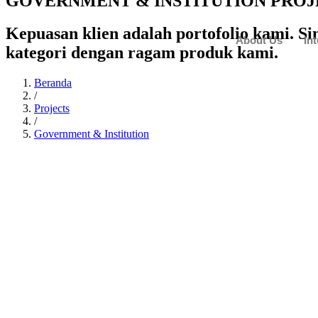
GOVERNMENT & INSTITUTION PROJ
Kepuasan klien adalah portofolio kami. S
About Us
In
kategori dengan ragam produk kami.
Beranda
/
Projects
/
Government & Institution