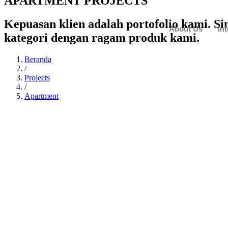
APARTMENT PROJECTS
Kepuasan klien adalah portofolio kami. S
About Us
In
kategori dengan ragam produk kami.
Beranda
/
Projects
/
Apartment